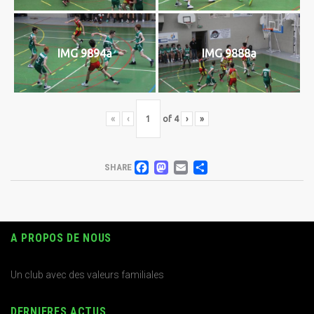
IMG 9894a
IMG 9888a
«
‹
of
4
›
»
FACEBOOK
MASTODON
EMAIL
PARTAGER
SHARE
A PROPOS DE NOUS
Un club avec des valeurs familiales
DERNIERES ACTUS