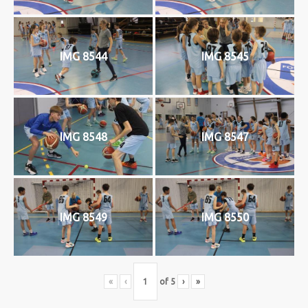
IMG 8544
IMG 8545
IMG 8548
IMG 8547
IMG 8549
IMG 8550
«
‹
of
5
›
»