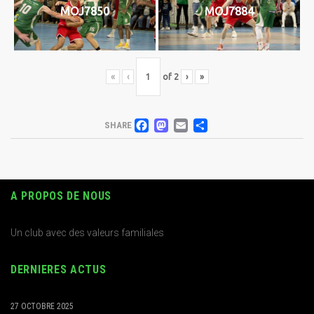
MOJ7850
MOJ7884
«
‹
of
2
›
»
FACEBOOK
MASTODON
EMAIL
PARTAGER
SHARE
A PROPOS DE NOUS
Un club avec des valeurs familiales
DERNIERES ACTUS
27 OCTOBRE 2025