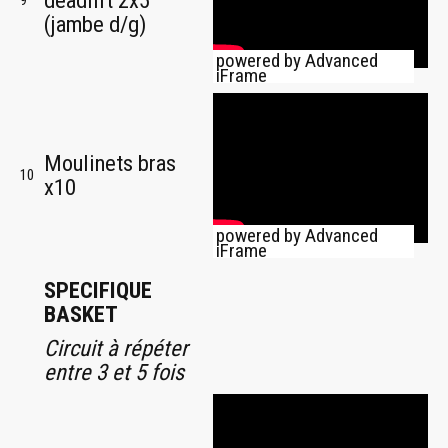
deadlift 2x5
9
(jambe d/g)
powered by Advanced
iFrame
Moulinets bras
10
x10
powered by Advanced
iFrame
SPECIFIQUE
BASKET
Circuit à répéter
entre 3 et 5 fois