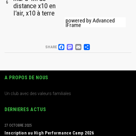
6
distance x10 en
l’air, x10 à terre
powered by Advanced
iFrame
FACEBOOK
MASTODON
EMAIL
PARTAGER
SHARE
A PROPOS DE NOUS
Un club avec des valeurs familiales
DERNIERES ACTUS
27 OCTOBRE 2025
Inscription au High Performance Camp 2026