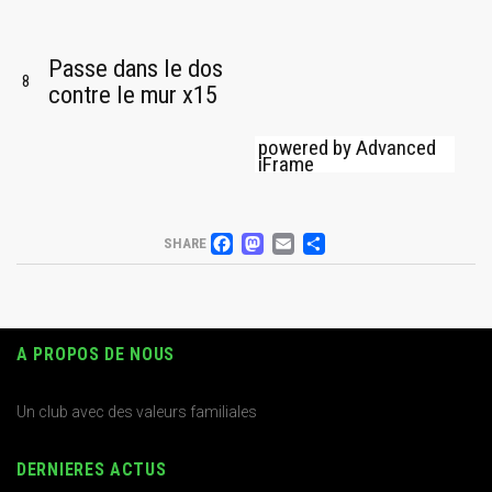
Passe dans le dos
8
contre le mur x15
powered by Advanced
iFrame
FACEBOOK
MASTODON
EMAIL
PARTAGER
SHARE
A PROPOS DE NOUS
Un club avec des valeurs familiales
DERNIERES ACTUS