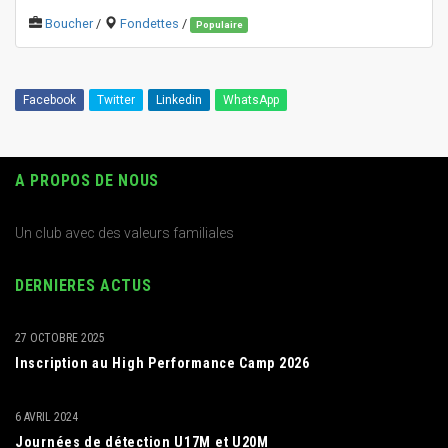
Boucher
/
Fondettes
/
Populaire
Facebook
Twitter
Linkedin
WhatsApp
A PROPOS DE NOUS
Un club avec des valeurs familiales
DERNIERES ACTUS
27 OCTOBRE 2025
Inscription au High Performance Camp 2026
6 AVRIL 2024
Journées de détection U17M et U20M