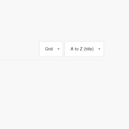
Grid
A to Z (title)