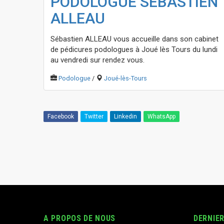
PODOLOGUE SÉBASTIEN
ALLEAU
Sébastien ALLEAU vous accueille dans son cabinet
de pédicures podologues à Joué lès Tours du lundi
au vendredi sur rendez vous.
Podologue
/
Joué-lès-Tours
Facebook
Twitter
Linkedin
WhatsApp
A PROPOS DE NOUS
DERNIE