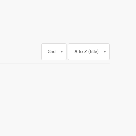
Grid
A to Z (title)