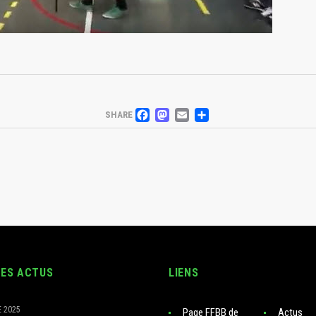
FACEBOOK
MASTODON
EMAIL
PARTAGER
SHARE
RES ACTUS
LIENS
 2025
Page FFBB de
Actus