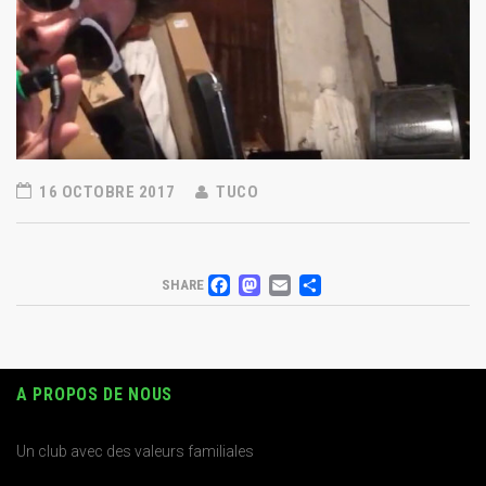
16 OCTOBRE 2017
TUCO
FACEBOOK
MASTODON
EMAIL
PARTAGER
SHARE
A PROPOS DE NOUS
Un club avec des valeurs familiales