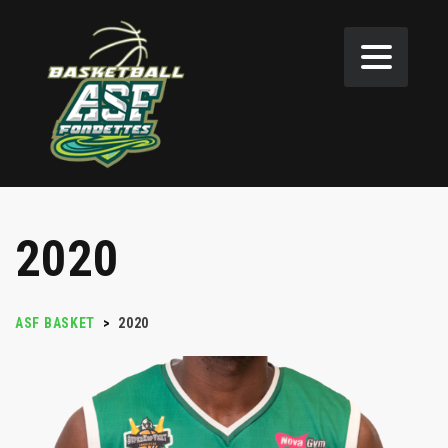
2020
ASF BASKET
>
2020