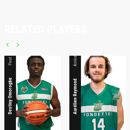
RELATED PLAYERS
Arrière
Pivot
Destiny Omorogbe
Aurélien Raymond