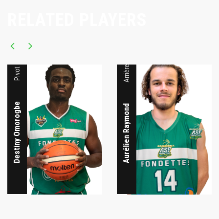
RELATED PLAYERS
Arrière
Pivot
Destiny Omorogbe
Aurélien Raymond