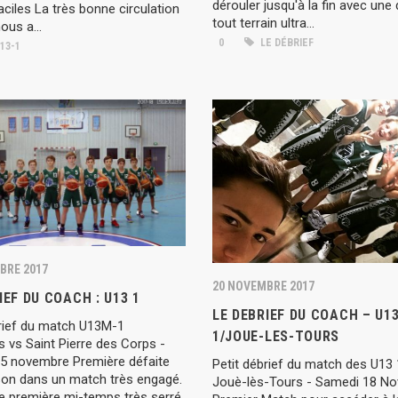
dérouler jusqu'à la fin avec une
aciles La très bonne circulation
tout terrain ultra...
ous a...
0
LE DÉBRIEF
13-1
BRE 2017
20 NOVEMBRE 2017
IEF DU COACH : U13 1
LE DEBRIEF DU COACH – U1
brief du match U13M-1
1/JOUE-LES-TOURS
 vs Saint Pierre des Corps -
5 novembre Première défaite
Petit débrief du match des U13 
ison dans un match très engagé.
Jouè-lès-Tours - Samedi 18 N
e première mi-temps très serré