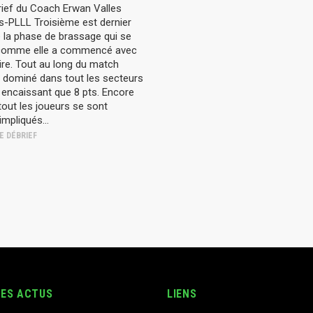
rief du Coach Erwan Valles
s-PLLL Troisième est dernier
 la phase de brassage qui se
comme elle a commencé avec
ire. Tout au long du match
à dominé dans tout les secteurs
 encaissant que 8 pts. Encore
tout les joueurs se sont
mpliqués...
E DÉBRIEF
RES ACTUS
LIENS