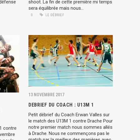
 défense
shoot. La fin de cette première mi temps
sera équilibrée mais nous...
0
LE DÉBRIEF
13 NOVEMBRE 2017
DEBRIEF DU COACH : U13M 1
3
Petit débrief du Coach Erwan Valles sur
le match des U13M 1 contre Drache Pour
notre premier match nous sommes allés
1 contre
à Drache. Nous ne commençons pas le
ovembre
match par la meilleur des manières avec