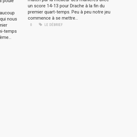
a poule
un score 14-13 pour Drache à la fin du
premier quart-temps. Peu à peu notre jeu
eaucoup
commence à se mettre...
 qui nous
mier
0
LE DÉBRIEF
 mi-temps
ème...