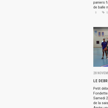
paniers f
de balle n
0
U
28 NOVEM
LE DEBR
Petit dé
Fondettes
Samedi 2
de la sa
Après un