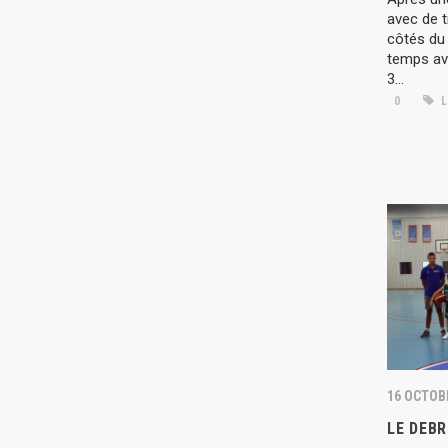
avec de t
côtés du 
temps ave
3...
0
L
16 OCTOB
LE DEBR