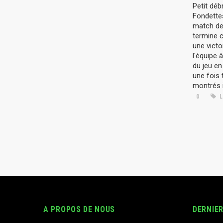
Petit déb
Fondette
match de
termine 
une victo
l'équipe 
du jeu en
une fois 
montrés i
0
L
A PROPOS DE NOUS
DERNIE