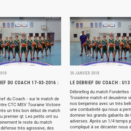
2018
30 JANVIER 2018
IEF DU COACH 17-03-2016 :
LE DEBRIEF DU COACH : U13
Débriefing du match Fondettes 
Troisième match et deuxième vi
rief du Coach - sur le match de
nos benjamins avec un très bell
ntre CTC MSV Touraine Victoire
une combativité qui nous a per
rès un très bon début de match
dominer les grands gabarits de 
du premier qt. Les petits ont su
adverses. Après un 1/4 temps p
reinement le reste du match
compliqué à se décanter nous a
 défense très agressive, des